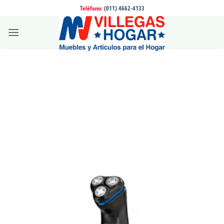
Saltar
Teléfono:
(011) 4662-4133
al
contenido