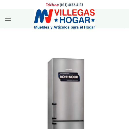
Saltar
Teléfono:
(011) 4662-4133
al
contenido