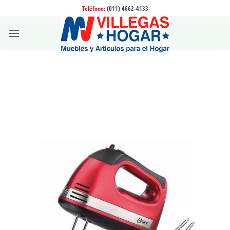
Saltar
Teléfono:
(011) 4662-4133
al
contenido