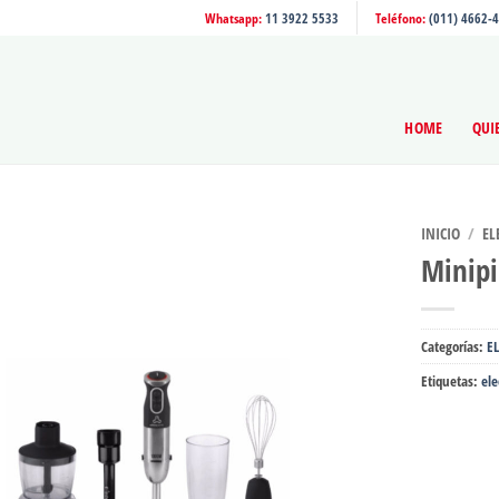
Whatsapp:
11 3922 5533
Teléfono:
(011) 4662-
HOME
QUI
INICIO
/
EL
Minip
Categorías:
E
Etiquetas:
el