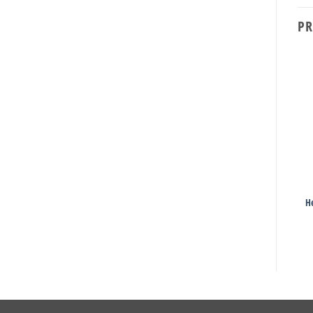
PR
ELECTRODOMESTICOS
ELECTRODOMESTICOS
Lavarropas Codini Silent 4051
Batidora Liliana AB620
H