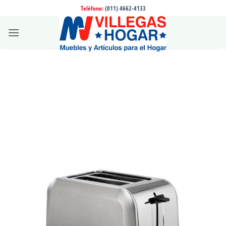
Saltar
Teléfono:
(011) 4662-4133
al
contenido