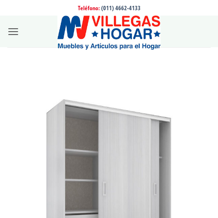
Saltar
Teléfono:
(011) 4662-4133
al
contenido