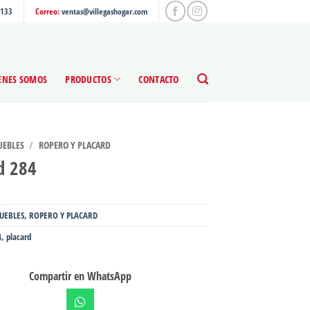
4133
Correo:
ventas@villegashogar.com
ENES SOMOS
PRODUCTOS
CONTACTO
EBLES
/
ROPERO Y PLACARD
d 284
UEBLES
,
ROPERO Y PLACARD
4
,
placard
Compartir en WhatsApp