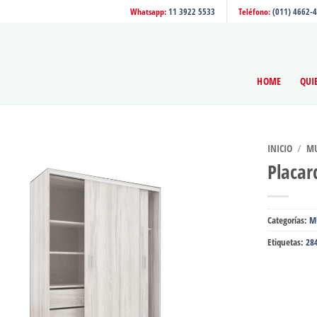
Whatsapp:
11 3922 5533
Teléfono:
(011) 4662-
HOME
QUI
INICIO
/
MU
Placar
Categorías:
M
Etiquetas:
28