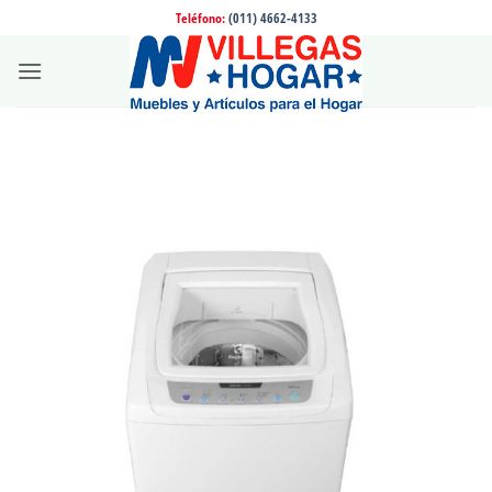
Saltar
Teléfono:
(011) 4662-4133
al
contenido