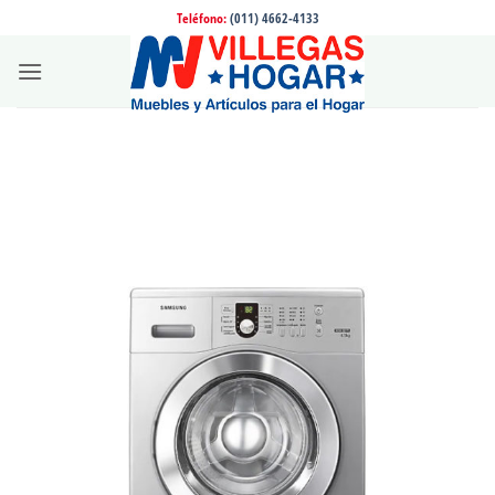
Saltar
Teléfono:
(011) 4662-4133
al
contenido