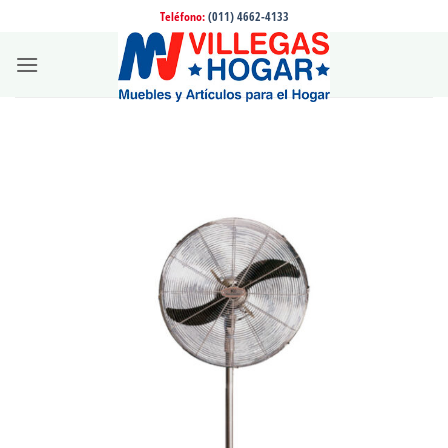
Saltar
Teléfono:
(011) 4662-4133
al
contenido