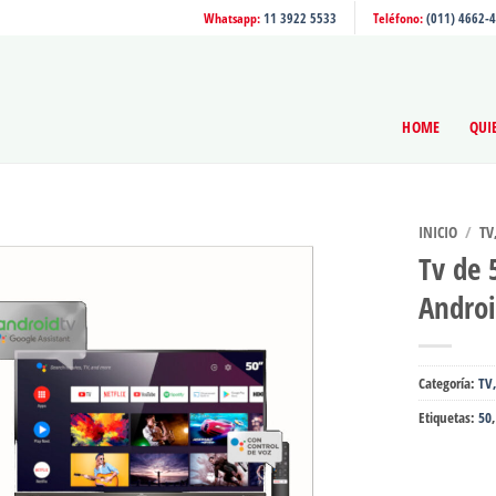
Whatsapp:
11 3922 5533
Teléfono:
(011) 4662-
HOME
QUI
INICIO
/
TV
Tv de
Andro
Categoría:
TV
Etiquetas:
50