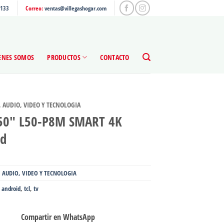
4133
Correo:
ventas@villegashogar.com
ENES SOMOS
PRODUCTOS
CONTACTO
, AUDIO, VIDEO Y TECNOLOGIA
 50″ L50-P8M SMART 4K
id
, AUDIO, VIDEO Y TECNOLOGIA
,
android
,
tcl
,
tv
Compartir en WhatsApp