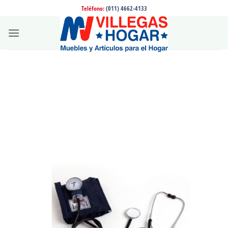
Saltar
Teléfono:
(011) 4662-4133
al
contenido