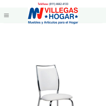
Saltar
Teléfono:
(011) 4662-4133
al
contenido