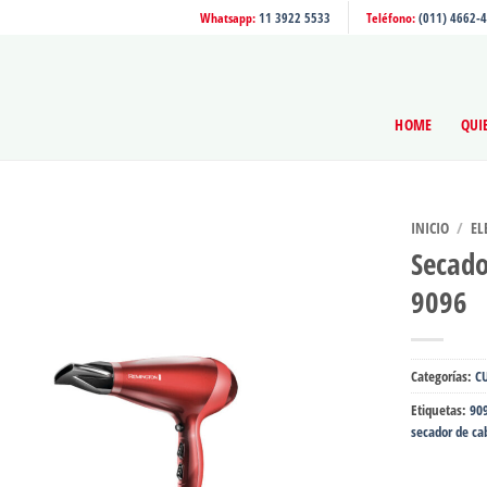
Whatsapp:
11 3922 5533
Teléfono:
(011) 4662-
HOME
QUI
INICIO
/
EL
Secado
9096
Categorías:
C
Etiquetas:
90
secador de ca