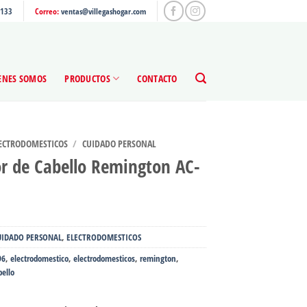
4133
Correo:
ventas@villegashogar.com
ENES SOMOS
PRODUCTOS
CONTACTO
ECTRODOMESTICOS
/
CUIDADO PERSONAL
r de Cabello Remington AC-
UIDADO PERSONAL
,
ELECTRODOMESTICOS
96
,
electrodomestico
,
electrodomesticos
,
remington
,
bello