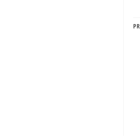
PR
ELECTRODOMESTICOS
ELECTRODOMESTICOS
Heladera Patrick
Batidora Oster 2600
HPK151M00B