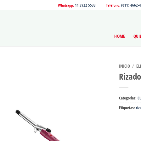
Whatsapp:
11 3922 5533
Teléfono:
(011) 4662-
HOME
QUI
INICIO
/
EL
Rizado
Categorías:
C
Etiquetas:
riz