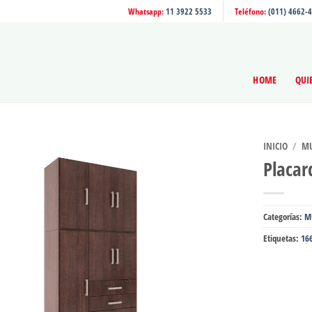
Whatsapp:
11 3922 5533
Teléfono:
(011) 4662-
HOME
QUI
INICIO
/
MU
Placar
Categorías:
M
Etiquetas:
16