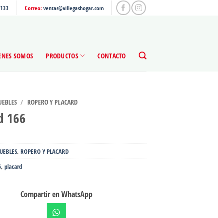
4133
Correo:
ventas@villegashogar.com
ENES SOMOS
PRODUCTOS
CONTACTO
EBLES
/
ROPERO Y PLACARD
d 166
UEBLES
,
ROPERO Y PLACARD
6
,
placard
Compartir en WhatsApp