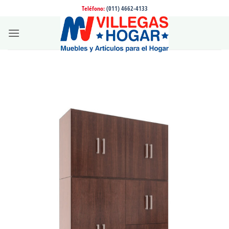
Saltar
Teléfono:
(011) 4662-4133
al
contenido