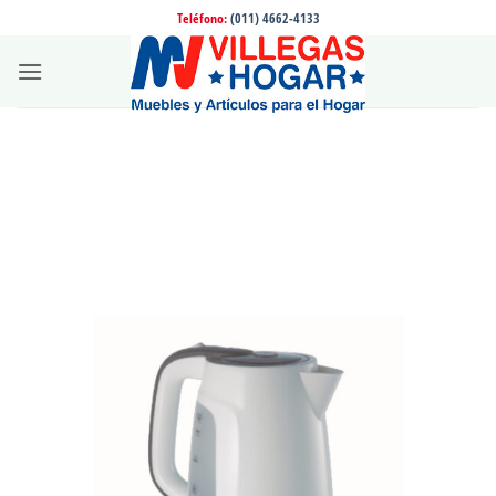
Saltar
Teléfono:
(011) 4662-4133
al
contenido