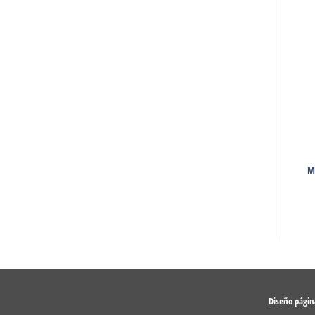
ELECTRODOMESTICOS
ELECTRODOMESTICOS
M
Lavarropas Drean Next 6.08
Heladera Bambi 1200
Diseño pági