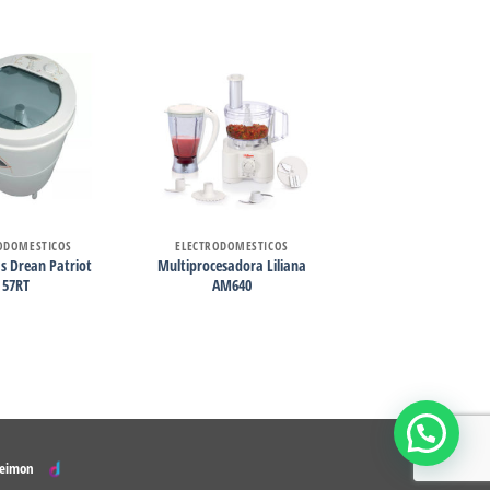
ODOMESTICOS
ELECTRODOMESTICOS
s Drean Patriot
Multiprocesadora Liliana
57RT
AM640
Deimon