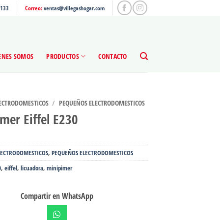
4133
Correo:
ventas@villegashogar.com
ENES SOMOS
PRODUCTOS
CONTACTO
ECTRODOMESTICOS
/
PEQUEÑOS ELECTRODOMESTICOS
mer Eiffel E230
LECTRODOMESTICOS
,
PEQUEÑOS ELECTRODOMESTICOS
0
,
eiffel
,
licuadora
,
minipimer
Compartir en WhatsApp