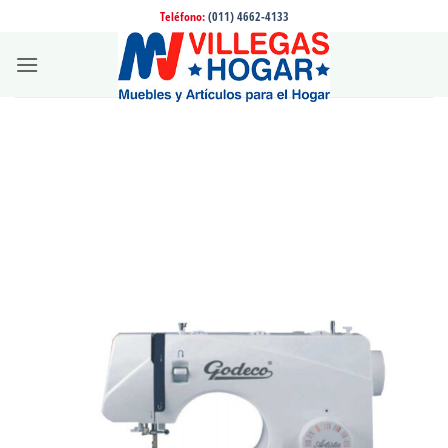
Saltar
Teléfono:
(011) 4662-4133
al
contenido