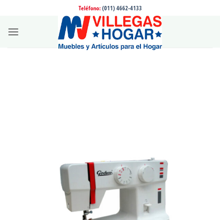
Saltar
Teléfono:
(011) 4662-4133
al
contenido