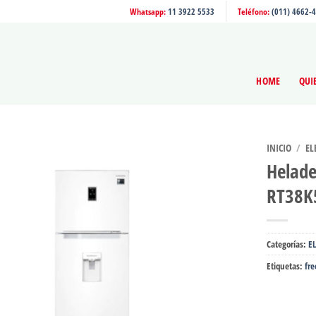
Whatsapp:
11 3922 5533
Teléfono:
(011) 4662-
HOME
QUI
INICIO
/
EL
Helad
RT38
Categorías:
E
Etiquetas:
fre