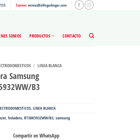
4133
Correo:
ventas@villegashogar.com
ENES SOMOS
PRODUCTOS
CONTACTO
ECTRODOMESTICOS
/
LINEA BLANCA
era Samsung
K5932WW/B3
LECTRODOMESTICOS
,
LINEA BLANCA
ezer
,
heladera
,
RT38K5932WW/B3
,
samsung
Compartir en WhatsApp