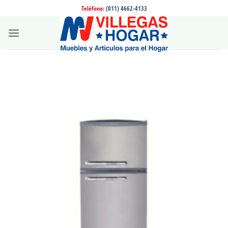
Saltar
Teléfono:
(011) 4662-4133
al
contenido