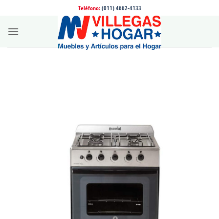
Saltar
Teléfono:
(011) 4662-4133
al
contenido