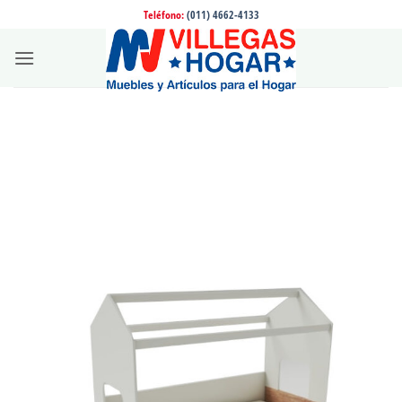
Saltar
Teléfono:
(011) 4662-4133
al
contenido