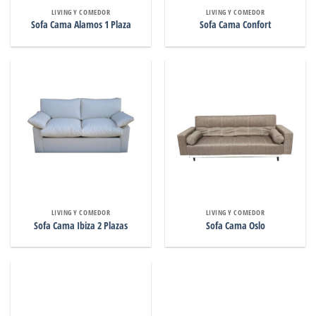
LIVING Y COMEDOR
LIVING Y COMEDOR
Sofa Cama Alamos 1 Plaza
Sofa Cama Confort
LIVING Y COMEDOR
LIVING Y COMEDOR
Sofa Cama Ibiza 2 Plazas
Sofa Cama Oslo