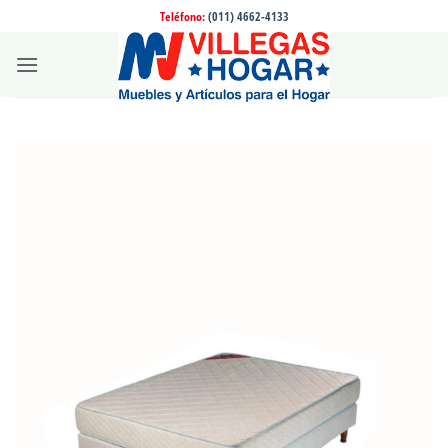
Saltar
Teléfono:
(011) 4662-4133
al
contenido