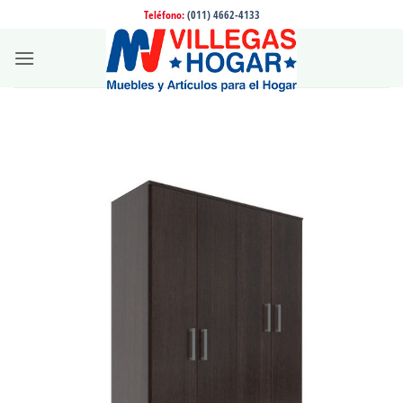
Saltar
Teléfono:
(011) 4662-4133
al
contenido