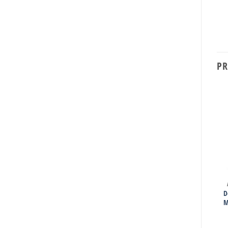
PR
DORMITORIO
MUEBLES
Respaldo Europa Integrado
D
Ropero DL350
con Mesas de Luz
M