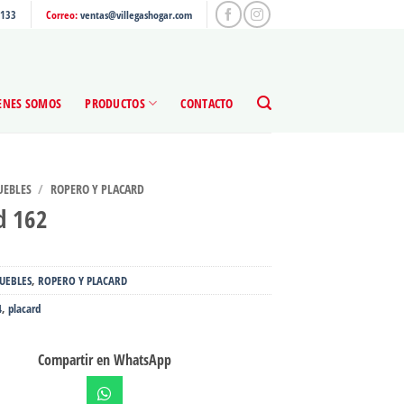
4133
Correo:
ventas@villegashogar.com
ENES SOMOS
PRODUCTOS
CONTACTO
EBLES
/
ROPERO Y PLACARD
d 162
UEBLES
,
ROPERO Y PLACARD
4
,
placard
Compartir en WhatsApp