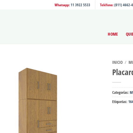
Whatsapp:
11 3922 5533
Teléfono:
(011) 4662-
HOME
QUI
INICIO
/
MU
Placar
Categorías:
M
Etiquetas:
16