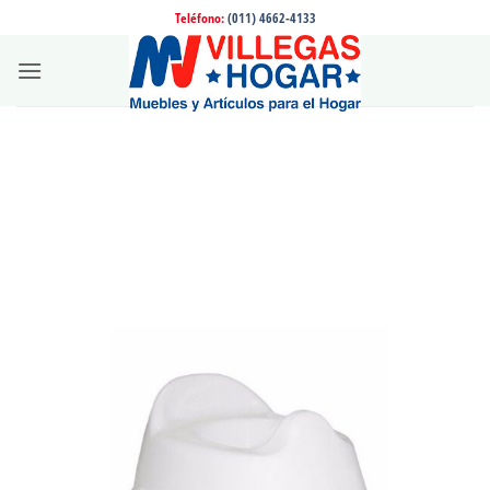
Saltar
Teléfono:
(011) 4662-4133
al
contenido