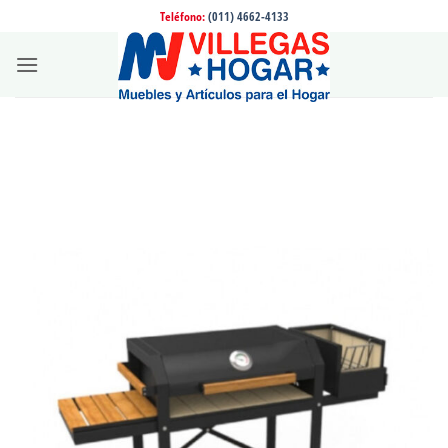
Saltar
Teléfono:
(011) 4662-4133
al
contenido