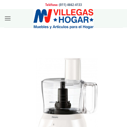
Saltar
Teléfono:
(011) 4662-4133
al
contenido