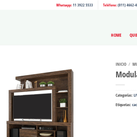
Whatsapp:
11 3922 5533
Teléfono:
(011) 4662-
HOME
QUI
INICIO
/
MU
Modul
Categorías:
L
Etiquetas:
ca