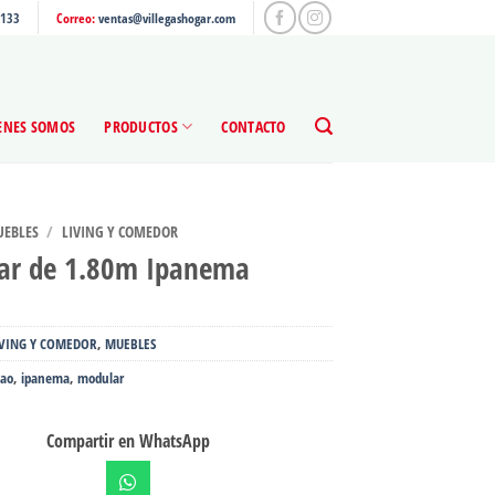
4133
Correo:
ventas@villegashogar.com
ENES SOMOS
PRODUCTOS
CONTACTO
EBLES
/
LIVING Y COMEDOR
ar de 1.80m Ipanema
IVING Y COMEDOR
,
MUEBLES
cao
,
ipanema
,
modular
Compartir en WhatsApp