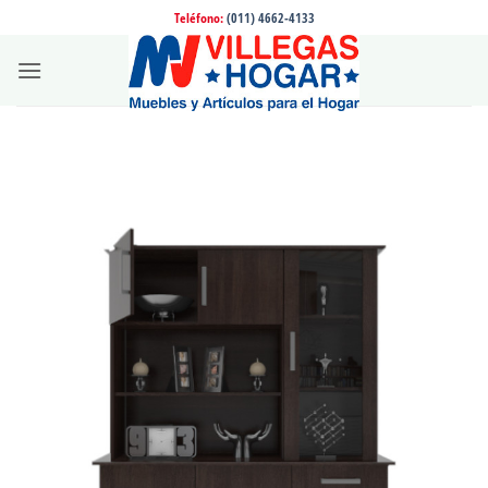
Saltar
Teléfono:
(011) 4662-4133
al
contenido