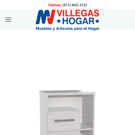
Saltar
Teléfono:
(011) 4662-4133
al
contenido