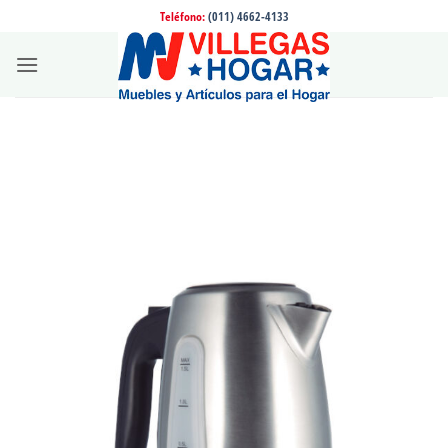
Saltar
Teléfono:
(011) 4662-4133
al
contenido