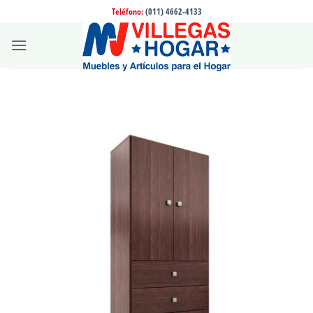
Saltar
Teléfono:
(011) 4662-4133
al
contenido