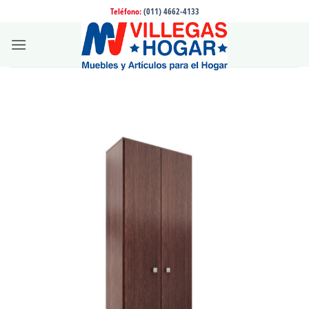
Saltar
Teléfono:
(011) 4662-4133
al
contenido