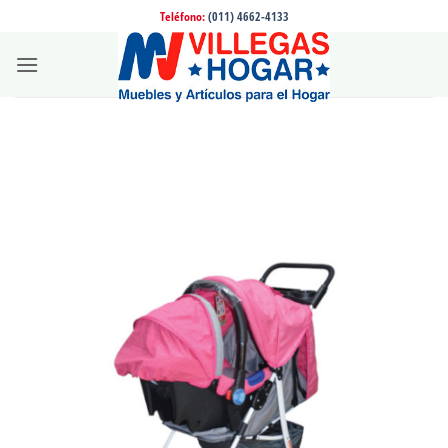
Saltar
Teléfono:
(011) 4662-4133
al
contenido