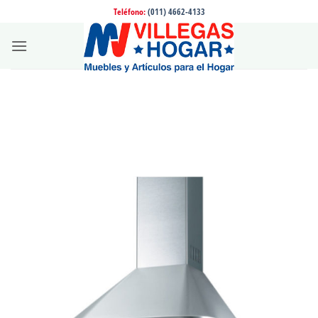
Saltar
Teléfono:
(011) 4662-4133
al
contenido