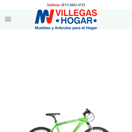
Saltar
Teléfono:
(011) 4662-4133
al
contenido