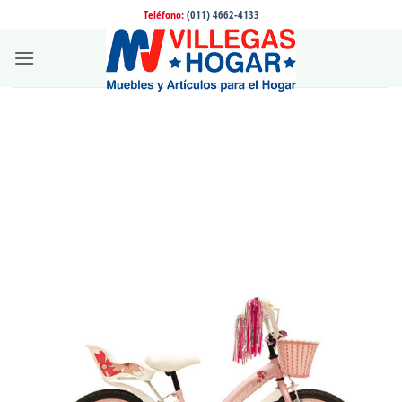
Saltar
Teléfono:
(011) 4662-4133
al
contenido