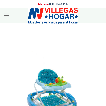
Saltar
Teléfono:
(011) 4662-4133
al
contenido