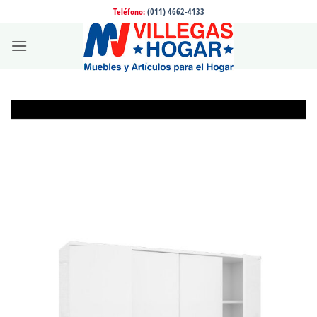
Saltar
Teléfono:
(011) 4662-4133
al
contenido